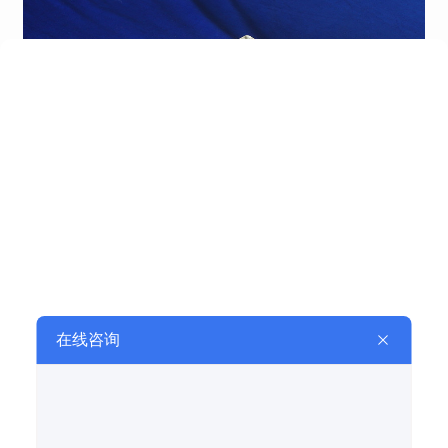
2.燃烧器有火，而监测器显示无火，可能有二个原因，一是探头
镜片被灰尘覆盖，请擦干净探头石英镜片，二是阻抗匹配电位器
超调，请打开模块反时针缓慢调节电位器，直到绿色指示灯亮，
继电器吸合为止。
3.如果在安装或使用中不小心弄破了探头的镜片，不要用普通玻
璃片代替，因为普通玻璃片不能透过火焰产生的紫外线。
上文即是西安顺泰机电设备有限公司小编为您总结的西安火焰检
测器紫外线火焰探测的故障排除方法，希望对您有所帮助。了解