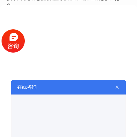
的。
其次，注意观察燃烧器的燃烧情况。如果发现燃烧不充
分或者火焰异常，可能是燃料供给不足或燃烧器内部有异物
堵塞等原因。及时调整燃气流量和清理燃烧器内部可以有效
解决这些问题。
另外，定期检查燃烧器的连接管路和阀门是否存在漏气
情况也是非常重要的。漏气不仅会影响燃烧效率，还可能存
在 隐患。一旦发现漏气现象，应立即停止使用并进行维修处
理。
..，当燃烧器出现故障时，不要盲目进行拆卸和维修，以
免造成更严重的损坏。建议及时联系专业的维修人员进行排
查和处理，..故障能够得到有效解决。
总的来说，定期维护和及时故障排除是..燃烧器设备正常
运行和延长使用寿命的关键。希望以上这些经验和建议能对
大家有所帮助。感谢您的阅读，如有任何疑问或需要进一步