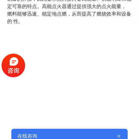
定可靠的特点。高能点火器通过提供强大的点火能量，
燃料能够迅速、稳定地点燃，从而提高了燃烧效率和设备
的 性。
在冶金、玻璃制造等行业中，高能点火器同样发挥着重要
作用。这些行业中的设备通常需要在高温、高压的环境下
运行，因此要求点火器具备耐高温、耐腐蚀和长寿命的特
点。高能点火器采用 的材料和工艺制造，能够在恶劣的
工作环境下稳定运行， 设备的正常点火和运行。
此外，高能点火器还被广泛应用于环保领域。在垃圾焚
烧、生物质发电等项目中，高能点火器能够快速点燃各种
可燃废弃物，实现 、清洁的燃烧。这不 助于减少环境污
染，还能提高能源利用效率，实现可持续发展。
随着科技的不断进步，高能点火器的应用领域还在不断拓
展。在航空航天、汽车工业等领域，高能点火器也被用于
火箭发动机、汽车发动机的点火系统。这些领域对点火器
的要求极高，要求点火器具备高精度、高可靠性和长寿命